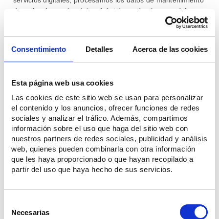
servicios digitales, procesamos los datos de mantenimiento
de su hardware, los datos del sistema de alarma y del
usuario y los datos de identidad para registrar el defecto,
realizar el mantenimiento y el servicio del sistema de
alarma y realizar un seguimiento con usted para garantizar
Consentimiento
Detalles
Acerca de las cookies
que está satisfecho con los servicios prestados. Si es
necesario para cumplir con este propósito, es posible que
también tengamos que procesar datos contractuales,
información financiera y datos de actividades del cliente si
Esta página web usa cookies
es necesario para realizar el mantenimiento y seguimiento
Las cookies de este sitio web se usan para personalizar
necesarios del problema. Nuestro fundamento jurídico para
el contenido y los anuncios, ofrecer funciones de redes
procesar datos personales con este fin es cumplir con
sociales y analizar el tráfico. Además, compartimos
nuestras obligaciones contractuales de conformidad con el
información sobre el uso que haga del sitio web con
artículo 6 (1) (b) del RGPD.
nuestros partners de redes sociales, publicidad y análisis
web, quienes pueden combinarla con otra información
Cuando interactúa con nuestro chatbot sin identificarse, no
que les haya proporcionado o que hayan recopilado a
se almacena ningún dato personal en nuestro sistema de
partir del uso que haya hecho de sus servicios.
gestión de clientes. Sin embargo, los registros se
almacenan y se utilizan para entrenar a nuestro chatbot
para que sea más inteligente y dé mejores respuestas en el
futuro. También lo utilizamos para el control de calidad y la
Selección
formación de nuestro personal. Este registro se elimina
de
Necesarias